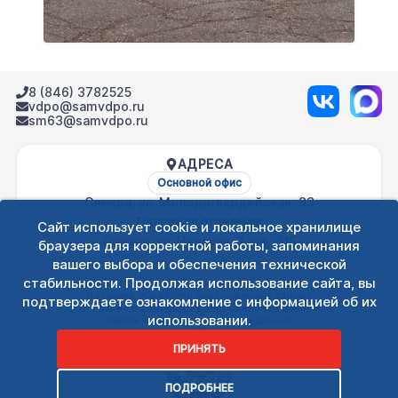
8 (846) 3782525
vdpo@samvdpo.ru
sm63@samvdpo.ru
АДРЕСА
Основной офис
Самара, ул. Молодогвардейская, 33
Городское отделение
Сайт использует cookie и локальное хранилище
Самара, ул. Невская, 3, оф. 315
браузера для корректной работы, запоминания
вашего выбора и обеспечения технической
стабильности. Продолжая использование сайта, вы
©
2026
СОО ВДПО. Все права защищены.
Политика обработки персональных данных
подтверждаете ознакомление с информацией об их
Согласие на обработку персональных данных
использовании.
Файлы cookie и технические данные
ПРИНЯТЬ
ПОДРОБНЕЕ