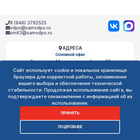
8 (846) 3782525
vdpo@samvdpo.ru
sm63@samvdpo.ru
АДРЕСА
Основной офис
Самара, ул. Молодогвардейская, 33
Городское отделение
Сайт использует cookie и локальное хранилище
Самара, ул. Невская, 3, оф. 315
браузера для корректной работы, запоминания
вашего выбора и обеспечения технической
стабильности. Продолжая использование сайта, вы
©
2026
СОО ВДПО. Все права защищены.
Политика обработки персональных данных
подтверждаете ознакомление с информацией об их
Согласие на обработку персональных данных
использовании.
Файлы cookie и технические данные
ПРИНЯТЬ
ПОДРОБНЕЕ